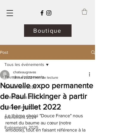
Boutique
Post
Tous les événements
chateaugravas
Tous les événements
18 mai 2022
1 min de lecture
Nouvelle expo permanente
Evénement 2023
de Paul Flickinger à partir
Evénements 2022
du 1er juillet 2022
Evénements 2021
Le thème choisi "Douce France" nous 
Evénement 2024
remet du baume au cœur (notre 
Evénements 2025
antidote), tout en faisant référence à la 