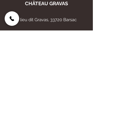
CHÂTEAU GRAVAS
6 lieu dit Gravas, 33720 Barsac
E-mail :
chateau.gravas@orange.fr
Tél :
06 83 12 03 27
05 56 27 06 91
AIDE
Mentions légales
Politique de confidentialité
CGV