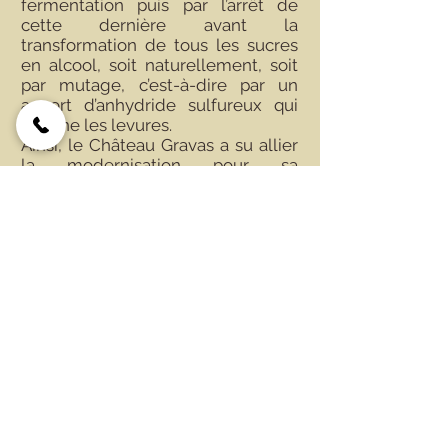
fermentation puis par l’arrêt de
cette dernière avant la
transformation de tous les sucres
en alcool, soit naturellement, soit
par mutage, c’est-à-dire par un
apport d’anhydride sulfureux qui
élimine les levures.
Ainsi, le Château Gravas a su allier
la modernisation pour sa
vinification avec fermentation à
basse température en cuves inox
et la tradition par un vieillissement
de 12-18 mois en fût de chêne
renouvelé tous les 3 ans.
S'INSCRIRE