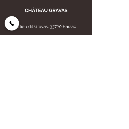
CHÂTEAU GRAVAS
6 lieu dit Gravas, 33720 Barsac
E-mail :
chateau.gravas@orange.fr
Tél :
06 83 12 03 27
05 56 27 06 91
AIDE
Mentions légales
Politique de confidentialité
CGV