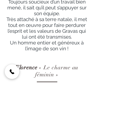
Toujours soucieux d’un travail bien
mené, il sait qu’il peut s’appuyer sur
son équipe.
Très attaché à sa terre natale, il met
tout en œuvre pour faire perdurer
l’esprit et les valeurs de Gravas qui
lui ont été transmises.
Un homme entier et généreux à
l’image de son vin !
Florence
« Le charme au
féminin »
Toujours présente, elle jongle avec
succès entre le travail administratif,
évènementiel et l’accueil au
château.
Elle sait allier charme et créativité
pour que chaque visiteur reparte de
Gravas en ayant passé un agréable