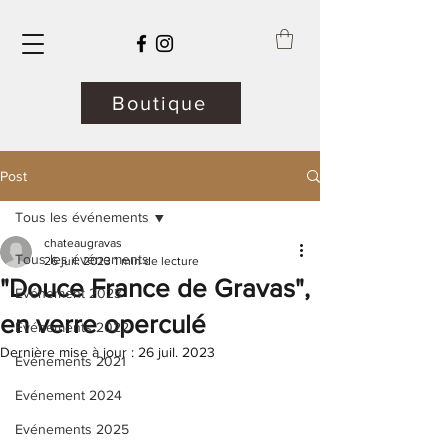
Boutique
Post
Tous les événements
chateaugravas
Tous les événements
26 juil. 2023
1 min de lecture
"Douce France de Gravas",
Evénement 2023
en verre operculé
Evénements 2022
Dernière mise à jour :
26 juil. 2023
Evénements 2021
Evénement 2024
Evénements 2025