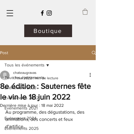
Boutique
Post
Tous les événements
chateaugravas
Tous les événements
17 mai 2022
1 min de lecture
8e édition : Sauternes fête
Evénement 2023
le vin le 18 juin 2022
Evénements 2022
Dernière mise à jour :
18 mai 2022
Evénements 2021
Au programme, des dégustations, des 
Evénement 2024
animations, des concerts et feux 
d'artifice.
Evénements 2025