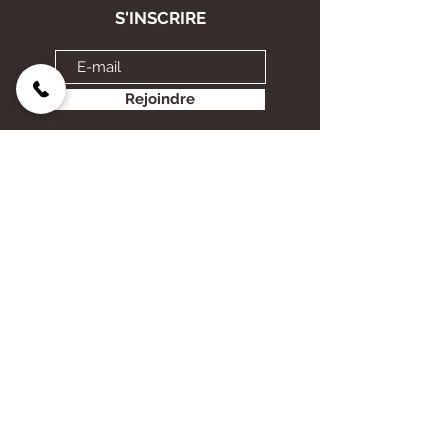
S'INSCRIRE
Rejoindre
CHÂTEAU GRAVAS
6 lieu dit Gravas, 33720 Barsac
E-mail :
chateau.gravas@orange.fr
Tél :
06 83 12 03 27
05 56 27 06 91